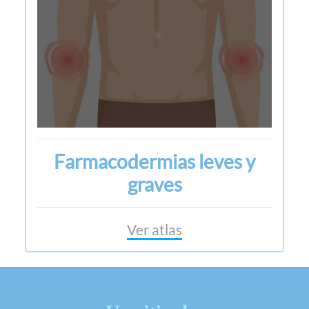
Farmacodermias leves y
graves
Ver atlas