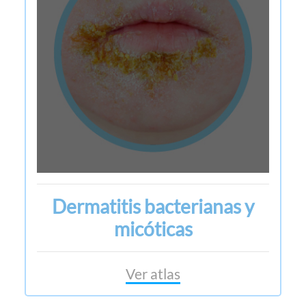
Dermatitis bacterianas y
micóticas
Ver atlas