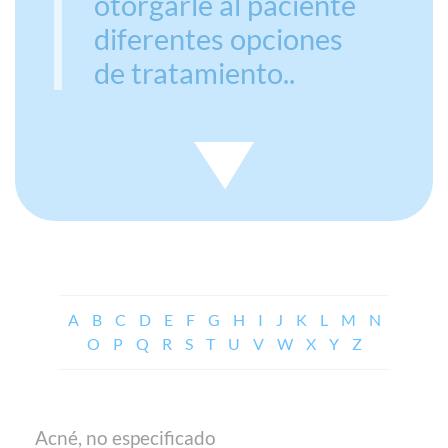
otorgarle al paciente
diferentes opciones
de tratamiento..
A
B
C
D
E
F
G
H
I
J
K
L
M
N
O
P
Q
R
S
T
U
V
W
X
Y
Z
Acné, no especificado