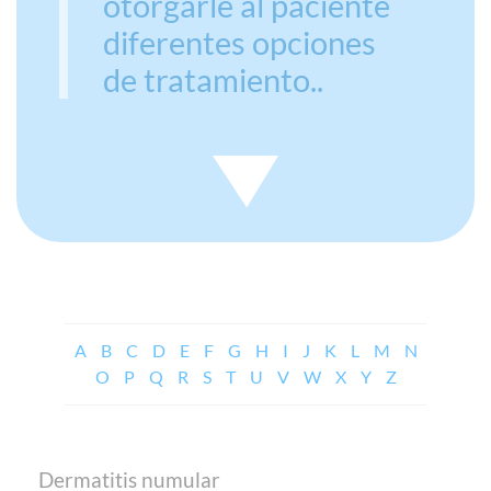
otorgarle al paciente
diferentes opciones
de tratamiento..
A
B
C
D
E
F
G
H
I
J
K
L
M
N
O
P
Q
R
S
T
U
V
W
X
Y
Z
Dermatitis numular