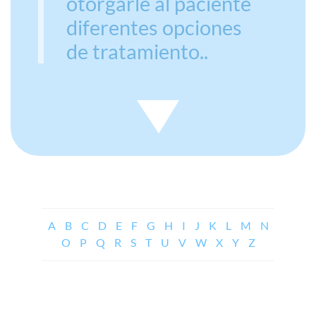
otorgarle al paciente
diferentes opciones
de tratamiento..
A
B
C
D
E
F
G
H
I
J
K
L
M
N
O
P
Q
R
S
T
U
V
W
X
Y
Z