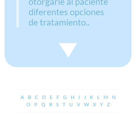
otorgarle al paciente
diferentes opciones
de tratamiento..
A
B
C
D
E
F
G
H
I
J
K
L
M
N
O
P
Q
R
S
T
U
V
W
X
Y
Z