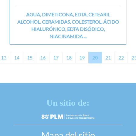
AGUA, DIMETICONA, EDTA, CETEARIL
ALCOHOL, CERAMIDAS, COLESTEROL, ÁCIDO
HIALURÓNICO, EDTA DISÓDICO,
NIACINAMIDA ...
13
14
15
16
17
18
19
20
21
22
2
Un sitio de:
Mapa del sitio