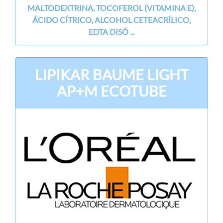
MALTODEXTRINA, TOCOFEROL (VITAMINA E),
ÁCIDO CÍTRICO, ALCOHOL CETEACRÍLICO,
EDTA DISÓ ...
LIPIKAR BAUME LIGHT
AP+M ECOTUBE