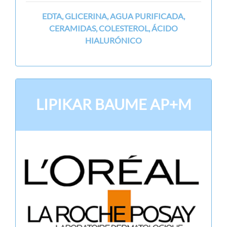
EDTA, GLICERINA, AGUA PURIFICADA,
CERAMIDAS, COLESTEROL, ÁCIDO
HIALURÓNICO
LIPIKAR BAUME AP+M