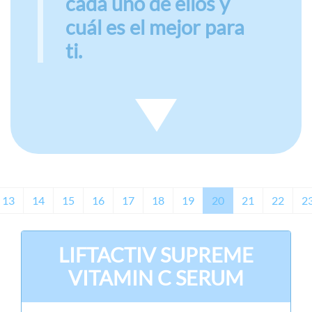
cada uno de ellos y
cuál es el mejor para
ti.
13
14
15
16
17
18
19
20
21
22
2
LIFTACTIV SUPREME
VITAMIN C SERUM