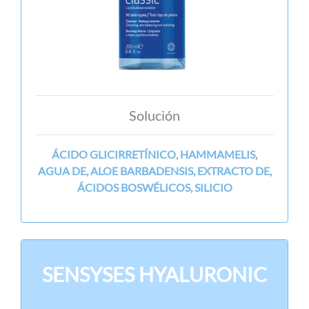
Solución
ÁCIDO GLICIRRETÍNICO, HAMMAMELIS,
AGUA DE, ALOE BARBADENSIS, EXTRACTO DE,
ÁCIDOS BOSWÉLICOS, SILICIO
SENSYSES HYALURONIC