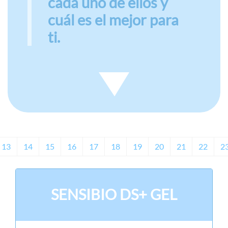
cada uno de ellos y
cuál es el mejor para
ti.
13
14
15
16
17
18
19
20
21
22
2
SENSIBIO DS+ GEL