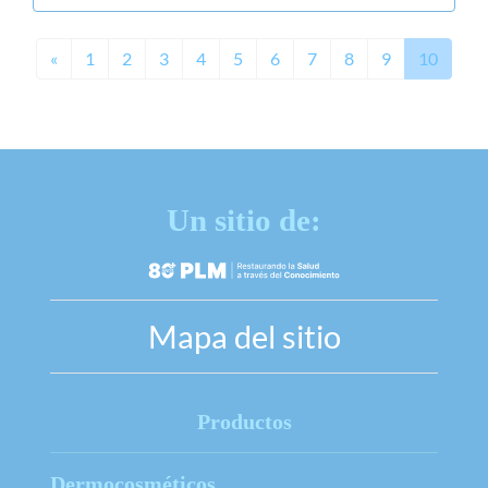
Previous
«
1
2
3
4
5
6
7
8
9
10
Un sitio de:
Mapa del sitio
Productos
Dermocosméticos