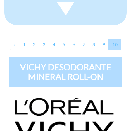
Previous
«
1
2
3
4
5
6
7
8
9
10
VICHY DESODORANTE
MINERAL ROLL-ON