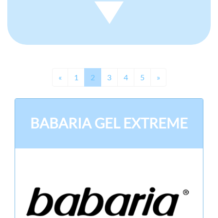
Previous
Next
«
1
2
3
4
5
»
BABARIA GEL EXTREME