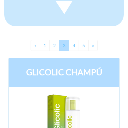
Previous
Next
«
1
2
3
4
5
»
GLICOLIC CHAMPÚ