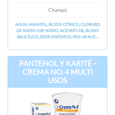
Champú
AGUA, MANITOL, ÁCIDO CÍTRICO, CLORURO
DE SODIO USP, SODIO, ACETATO DE, ÁCIDO
SALICÍLICO, EDTA DISÓDICO, PEG-60 ACE ...
PANTENOL Y KARITÉ -
CREMA NO. 4 MULTI
USOS